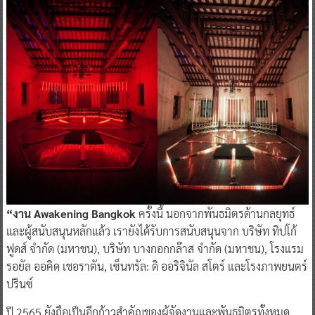
“งาน Awakening Bangkok
ครั้งนี้ นอกจากพันธมิตรด้านกลยุทธ์
และผู้สนับสนุนหลักแล้ว เรายังได้รับการสนับสนุนจาก บริษัท ทิปโก้
ฟูดส์ จำกัด (มหาชน), บริษัท บางกอกกล๊าส จำกัด (มหาชน), โรงแรม
รอยัล ออคิด เชอราตัน, เซ็นทรัล: ดิ ออริจินัล สโตร์ และโรงภาพยนตร์
ปรินซ์