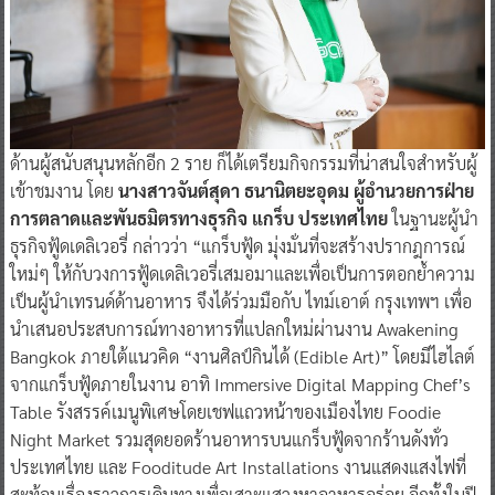
ด้านผู้สนับสนุนหลักอีก 2 ราย ก็ได้เตรียมกิจกรรมที่น่าสนใจสำหรับผู้
เข้าชมงาน โดย
นางสาวจันต์สุดา ธนานิตยะอุดม ผู้อํานวยการฝ่าย
การตลาดและพันธมิตรทางธุรกิจ แกร็บ ประเทศไทย
ในฐานะผู้นำ
ธุรกิจฟู้ดเดลิเวอรี่ กล่าวว่า “แกร็บฟู้ด มุ่งมั่นที่จะสร้างปรากฎการณ์
ใหม่ๆ ให้กับวงการฟู้ดเดลิเวอรี่เสมอมาและเพื่อเป็นการตอกย้ำความ
เป็นผู้นำเทรนด์ด้านอาหาร จึงได้ร่วมมือกับ ไทม์เอาต์ กรุงเทพฯ เพื่อ
นำเสนอประสบการณ์ทางอาหารที่แปลกใหม่ผ่านงาน Awakening
Bangkok ภายใต้แนวคิด “งานศิลป์กินได้ (Edible Art)” โดยมีไฮไลต์
จากแกร็บฟู้ดภายในงาน อาทิ Immersive Digital Mapping Chef’s
Table รังสรรค์เมนูพิเศษโดยเชฟแถวหน้าของเมืองไทย Foodie
Night Market รวมสุดยอดร้านอาหารบนแกร็บฟู้ดจากร้านดังทั่ว