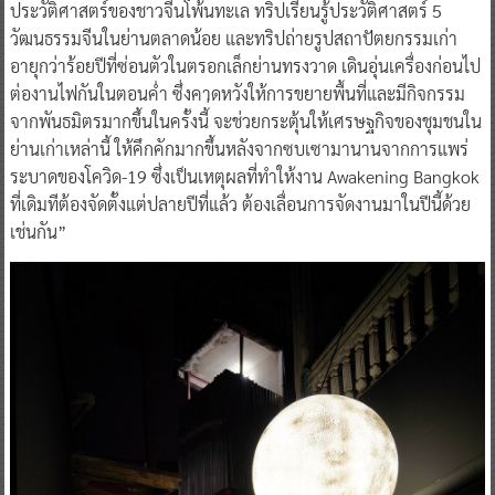
งานปีนี้ถือเป็นครั้งแรกที่เราจะมีโปรแกรม Walk Tour ตอนกลางวันใน
หลากหลายธีม ไม่ว่าจะเป็นทริปชิมของว่างสูตรลับที่สะท้อน
ประวัติศาสตร์ของชาวจีนโพ้นทะเล ทริปเรียนรู้ประวัติศาสตร์ 5
วัฒนธรรมจีนในย่านตลาดน้อย และทริปถ่ายรูปสถาปัตยกรรมเก่า
อายุกว่าร้อยปีที่ซ่อนตัวในตรอกเล็กย่านทรงวาด เดินอุ่นเครื่องก่อนไป
ต่องานไฟกันในตอนค่ำ ซึ่งคาดหวังให้การขยายพื้นที่และมีกิจกรรม
จากพันธมิตรมากขึ้นในครั้งนี้่ จะช่วยกระตุ้นให้เศรษฐกิจของชุมชนใน
ย่านเก่าเหล่านี้ ให้คึกคักมากขึ้นหลังจากซบเซามานานจากการแพร่
ระบาดของโควิด-19 ซึ่งเป็นเหตุผลที่ทำให้งาน Awakening Bangkok
ที่เดิมทีต้องจัดตั้งแต่ปลายปีที่แล้ว ต้องเลื่อนการจัดงานมาในปีนี้ด้วย
เช่นกัน”