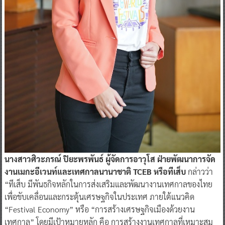
นางสาวศิวะภรณ์ ปิยะพรพันธ์ ผู้จัดการอาวุโส ฝ่ายพัฒนาการจัด
งานเมกะอีเวนท์และเทศกาลนานาชาติ TCEB หรือทีเส็บ
กล่าวว่า
“ทีเส็บ มีพันธกิจหลักในการส่งเสริมและพัฒนางานเทศกาลของไทย
เพื่อขับเคลื่อนและกระตุ้นเศรษฐกิจในประเทศ ภายใต้แนวคิด