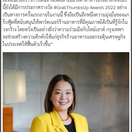
ประเทศไทย และ Fooditude Art Installations งานแสดงแสงไฟที่
สะท้อนเรื่องราวการเดินทางเพื่อเสาะแสวงหาอาหารอร่อย อีกทั้งในปี
นี้ยังได้มีการประกาศรางวัล #GrabThumbsUp Awards 2022 อย่าง
เป็นทางการครั้งแรกภายในงานนี้ ซึ่งถือเป็นอีกหนึ่งความมุ่งมั่นของแก
ร็บฟู้ดที่สนับสนุนให้พาร์ตเนอร์ร้านอาหารที่มีคุณภาพได้เป็นที่รู้จักใน
วงกว้าง โดยหวังเป็นอย่างยิ่งว่าความร่วมมือกับไทม์เอาต์ กรุงเทพฯ
จะช่วยสร้างความคึกคักให้แก่ธุรกิจร้านอาหารและกระตุ้นเศรษฐกิจ
ในประเทศให้ฟื้นตัวเร็วขึ้น”