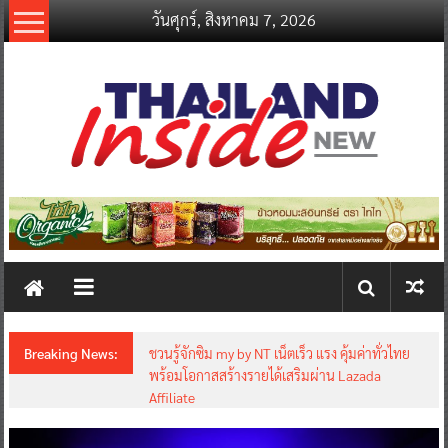
Skip
วันศุกร์, สิงหาคม 7, 2026
to
content
thailandinsidenew.com
Thailand
Inside
New
Breaking News:
Thailand LAB INTERNATIONAL 2026 ผนึก
Bio+HealthTech INTERNATIONAL และ
FutureCHEM INTERNATIONAL เปิดเวที AI ขับ
เคลื่อนนวัตกรรมวิทยาศาสตร์และสุขภาพ ยกระดับ
ไทยสู่ศูนย์กลางอาเซียน