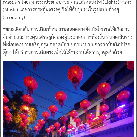
Neighborhood ร่วมกับการจัดกิจกรรมน่าสนใจรูปแบบใหม่ๆ จาก
พันธมิตร โดยกิจกรรมประกอบด้วย งานแสดงแสงไฟ (Lights) ดนตรี
(Music) และการกระตุ้นเศรษฐกิจให้กับชุมชนในรูปแบบต่างๆ
(Economy)
“ขณะเดียวกัน การเดินเท้าชมงานตลอดทางยังเปิดโอกาสให้เกิดการ
จับจ่ายและกระตุ้นเศรษฐกิจของผู้ประกอบการท้องถิ่น ตลอดเส้นทาง
ที่เชื่อมต่อย่านเจริญกรุง-ตลาดน้อย-ซอยนานา นอกจากนั้นยังมีมีรถ
ตุ๊กๆ ให้บริการการเดินทางเพื่อให้ได้ชมงานได้ครบทุกจุดอีกด้วย