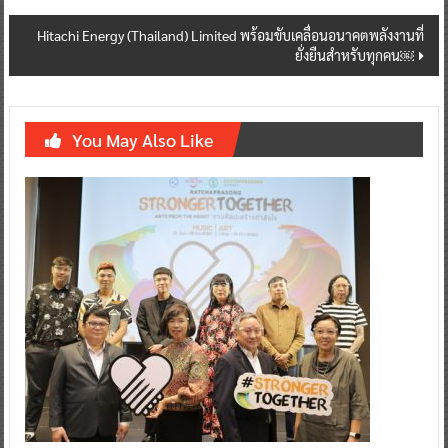
experiences’ ตอบโจทย์โซลูชันร้านอาหารและโรงแรม ตั้งเป้า 10,000
navigation
รายภายในปี 65
Hitachi Energy (Thailand) Limited พร้อมขับเคลื่อนอนาคตพลังงานที่
ยั่งยืนสำหรับทุกคน￼
You May Also Like