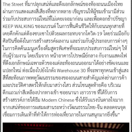
อาจิโอ โมเอ็ท เฮนเนสซี่ (ประเทศไทย) จำกัด
กล่าวว่า “ในปีนี้
จอห์นนี่ วอล์กเกอร์ (Johnnie Walker) กลับมาภายใต้ธีม Awaken
The Street ที่มาปลุกเสน่ห์และดึงเอกลักษณ์ของท้องถนนเมืองไทย
ผ่านการแสดงแสงสีเสียงที่หลากหลาย เชิญชวนให้ผู้ชมเข้ามามีส่วน
ร่วมกับประสบการณ์ใหม่ที่ไม่เคยเจอมาก่อน และเพื่อตอกย้ำปรัชญา
KEEP WALKING ของแบรนด์ ในการฟื้นคืนชีวิตให้กับถนนทุกสายที่
เคยคึกคักแต่ต้องซบเซาไปด้วยผลกระทบจากโควิด-19 โดยร่วมมือกับ
ศิลปินชื่อดังในการสร้างสรรค์ผลงาน และร่วมกับผู้ประกอบการต่างๆ
ในการคิดค้นเมนูเครื่องดื่มสูตรพิเศษที่จะมอบประสบการณ์ใหม่ๆ ให้
กับผู้ร่วมงาน โดยเริ่มจาก หน้าอาคารไปรษณีย์กลาง กับงานแสดงไฟ
ที่ดึงเอกลักษณ์เฉพาะตัวของแต่ละท้องถนนออกมาได้อย่างชัดเจนและ
แปลกใหม่ ต่อเนื่องไปยังโกดัง Warehouse 30 ที่จะพาทุกคนเข้าสู่แสง
สีที่สะท้อนภาพพหุวัฒนธรรมของของถนนสายสำคัญแห่งย่านการค้า
และประวัติศาสตร์ให้กลับมาสว่างไสว ส่วนโซนสุดท้ายคือ บริเวณ
ตึกแถวเก่าสีเหลืองปากทางเข้า ซอยนานา เยาวราช ที่ได้รับการ
สร้างสรรค์ภายใต้ธีม Modern Chinese ซึ่งได้รับแรงบันดาลใจมาก
จากเสน่ห์ของการผสมผสานระหว่างวัฒนธรรมไทย-จีน ตลอดจนจุด
เชื่อมการเดินเท้าที่ทำให้การท่องเที่ยวภายในงานสนุกมากยิ่งขึ้น”