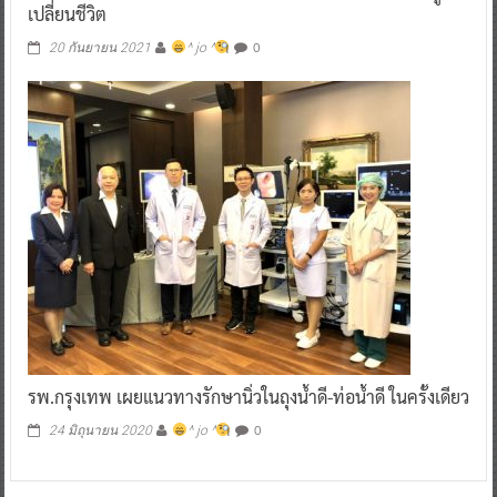
เปลี่ยนชีวิต
0
20 กันยายน 2021
^ jo ^
รพ.กรุงเทพ เผยแนวทางรักษานิ่วในถุงน้ำดี-ท่อน้ำดี ในครั้งเดียว
0
24 มิถุนายน 2020
^ jo ^