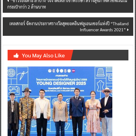
“ชาวร่องเคาะ ลำปาง”เจ๋ง งดเหล้าเข้าพรรษา สร้างสุขภาพดี เซฟเงินใน
กระเป๋ากว่า 2 ล้านบาท
navigation
เทลสกอร์ จัดงานประกาศรางวัลสุดยอดอินฟลูเอนเซอร์แห่งปี “Thailand
Influencer Awards 2021”
You May Also Like