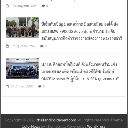
0
10 กรกฎาคม 2026
บีเอ็มดับเบิลยู มอเตอร์ราด มิลเลนเนียม ออโต้ ส่ง
มอบ BMW F900GS Adventure จำนวน 15 คัน
สนับสนุนภารกิจตำรวจจราจรโครงการพระราชดำริ
0
13 มิถุนายน 2026
ป.ป.ส. คิกออฟบิ๊กอีเวนต์ ดึงพลังมวลชนร่วมแจ้ง
เบาะแสยาเสพติด พร้อมเปิดตัวซีรีส์ฟอร์มยักษ์
ONCB Mission “ปฏิบัติการ IN SEA บุกเกาะนรก”
0
21 มีนาคม 2026
Copyright © 2026
thailandinsidenew.com
. All rights reserved. Theme:
ColorNews
by ThemeGrill. Powered by
WordPress
.