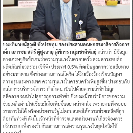
ขณะที่
นายณัฐวุฒิ บัวประทุม รองประธานคณะกรรมาธิการกิจการ
เด็ก เยาวชน สตรี ผู้สูงอายุ ผู้พิการ กลุ่มชาติพันธุ์
กล่าวว่า มีข้อมูล
ทางเศรษฐกิจชัดเจนว่าความรุนแรงในครอบครัว ส่งผลกระทบต่อ
ผลิตภัณฑ์มวลรวม (จีดีพี) ประเทศ 0.5% คิดเป็นมูลค่าความเสียหาย
อย่างมหาศาล ซึ่งช่วงสถานการณ์โควิด ได้รับเรื่องร้องเรียนปัญหา
ความรุนแรงทางเพศ ความรุนแรงในครอบครัวเพิ่มสูงขึ้น ประกอบกับ
กลไกการบริหารจัดการ กำลังคน เป็นไปด้วยความล่าช้าไม่ถูก
คลี่คลาย จนนำไปสู่การถูกกระทำซ้ำ ซึ่งขณะนี้พบว่ามีการขอความ
ช่วยเหลือผ่านโซเซียลมีเดียเพิ่มขึ้นอย่างน่าตกใจ เพราะคนพึ่งระบบ
ราชการไม่ได้ หรือหน่วยงานรัฐไม่ตอบสนองให้ความช่วยเหลือที่ถูก
ต้องทันท่วงที ดังนั้นเจ้าหน้าที่ตำรวจและหน่วยงานที่เกี่ยวข้องควร
ปรับระบบเพื่อรองรับกับสถานการณ์ความรุนแรงในยุคโควิดให้