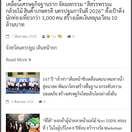
เคลื่อนเศรษฐกิจฐานราก จัดมหกรรม “สีสรรพรรณ
กล้วยไม้ สินค้าเกษตรดี นครปฐมการันตี 2026” ตั้งเป้าดึง
นักท่องเที่ยวกว่า 3,000 คน สร้างเม็ดเงินหมุนเวียน 10
ล้านบาท
0
7 สิงหาคม 2026
^ jo ^
จังหวัดนครปฐม เดินหน้ายก
Read More
167 ปี “เจ้าท่า”เดินหน้าขับเคลื่อนคมนาคมทางน้ำ
สู่อนาคต พัฒนาโครงสร้างพื้นฐาน ยกระดับความ
ปลอดภัย สร้างเศรษฐกิจไทยเติบโตอย่างยั่งยืน
0
5 สิงหาคม 2026
“ดีโด้” ตอกย้ำผู้นำตลาดน้ำผลไม้ Non 100% ครอง
ที่ 1 ในใจผู้บริโภค 8 ปีซ้อน คว้ารางวัล Marketeer