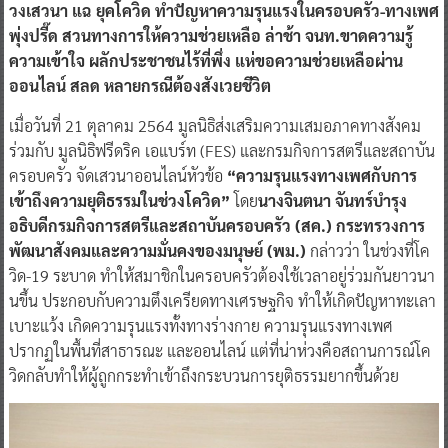
วงเสวนา แฉ ยุคโควิด ทำปัญหาความรุนแรงในครอบครัว-ทางเพศ
พุ่งปรี๊ด สวนทางการให้ความช่วยเหลือ ล่าช้า จนท.ขาดความรู้
ความเข้าใจ ผลักประชาชนไร้ที่พึ่ง แห่ขอความช่วยเหลือผ่าน
ออนไลน์ สลด หลายกรณีต้องสังเวยชีวิต
เมื่อวันที่ 21 ตุลาคม 2564 มูลนิธิส่งเสริมความเสมอภาคทางสังคม
ร่วมกับ มูลนิธิฟรีดริค เอแบร์ท (FES) และกรมกิจการสตรีและสถาบัน
ครอบครัว จัดเสวนาออนไลน์หัวข้อ
“ความรุนแรงทางเพศกับการ
เข้าถึงความยุติธรรมในช่วงโควิด”
โดย
นางจินตนา จันทร์บำรุง
อธิบดีกรมกิจการสตรีและสถาบันครอบครัว (สค.) กระทรวงการ
พัฒนาสังคมและความมั่นคงของมนุษย์ (พม.)
กล่าวว่า ในช่วงที่โค
วิด-19 ระบาด ทำให้สมาชิกในครอบครัวต้องใช้เวลาอยู่ร่วมกันยาวนา
นขึ้น ประกอบกับความตึงเครียดทางเศรษฐกิจ ทำให้เกิดปัญหาทะเลา
เบาะแว้ง เกิดความรุนแรงทั้งทางร่างกาย ความรุนแรงทางเพศ
ปรากฏในพื้นที่สาธารณะ และออนไลน์ แต่ที่น่าห่วงคือสถานการณ์โค
วิดกลับทำให้ผู้ถูกกระทำเข้าถึงกระบวนการยุติธรรมยากขึ้นด้วย