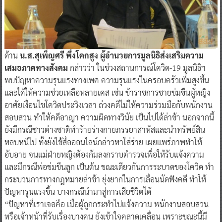
ด้าน
น.ส.สุเพ็ญศรี พึ่งโคกสูง ผู้อำนวยการมูลนิธิส่งเสริมความ
เสมอภาคทางสังคม
กล่าวว่า ในช่วงสถานการณ์โควิด-19 มูลนิธิฯ
พบปัญหาความรุนแรงทางเพศ ความรุนแรงในครอบครัวเพิ่มสูงขึ้น
และได้ให้ความช่วยเหลือหลายเคส เช่น ข้าราชการชายข่มขืนผู้หญิง
อาศัยเงื่อนไขโควิดประวิงเวลา ถ่วงคดีไม่ให้ความร่วมมือกับพนักงาน
สอบสวน ทำให้คดีอาญา ความผิดทางวินัย เป็นไปได้ล่าช้า นอกจากนี้
ยังมีกรณีชาวต่างชาติทำร้ายร่างกายภรรยาสาหัสและนำทรัพย์สิน
หลบหนีไป ทั้งยังใช้สื่อออนไลน์กล่าวหาใส่ร่าย เผยแพร่ภาพทำให้
อับอาย จนแม่ฝ่ายหญิงต้องก้มลงกราบตำรวจเพื่อให้รับแจ้งความ
และมีกรณีพ่อข่มขืนลูก เป็นต้น ขณะเดียวกันการระบาดของโควิด ทำ
กระบวนการทางกฎหมายล่าช้า ยุ่งยากในการเลื่อนนัดฟังคดี ทำให้
ปัญหารุนแรงขึ้น บางกรณีนำมาสู่การเสียชีวิตได้
​“ปัญหาที่เราเจอคือ เมื่อผู้ถูกกระทำไปแจ้งความ พนักงานสอบสวน
หรือเจ้าหน้าที่รับเรื่องบางคน ยังเข้าใจคลาดเคลื่อน เพราะขณะนี้มี