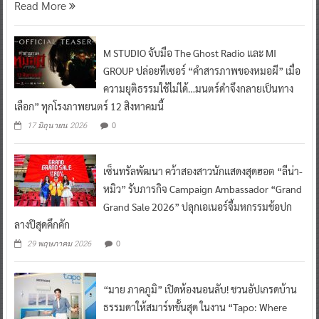
Read More
M STUDIO จับมือ The Ghost Radio และ MI
GROUP ปล่อยทีเซอร์ “คำสารภาพของหมอผี” เมื่อ
ความยุติธรรมใช้ไม่ได้…มนตร์ดำจึงกลายเป็นทาง
เลือก” ทุกโรงภาพยนตร์ 12 สิงหาคมนี้
0
17 มิถุนายน 2026
เซ็นทรัลพัฒนา คว้าสองสาวนักแสดงสุดฮอต “ลีน่า-
หมิว” รับภารกิจ Campaign Ambassador “Grand
Grand Sale 2026” ปลุกเอเนอร์จี้มหกรรมช้อปก
ลางปีสุดคึกคัก
0
29 พฤษภาคม 2026
“มาย ภาคภูมิ” เปิดห้องนอนลับ! ชวนอัปเกรดบ้าน
ธรรมดาให้สมาร์ทขั้นสุด ในงาน “Tapo: Where