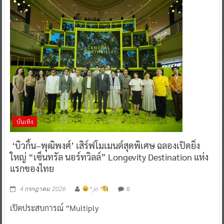
บันเทิง
‘บิวกิ้น–พุฒิพงศ์’ เสิร์ฟโมเมนต์สุดพิเศษ ฉลองเปิดยิ่ง
ใหญ่ “เซ็นทรัล นอร์ทวิลล์” Longevity Destination แห่ง
แรกของไทย
0
4 กรกฎาคม 2026
^ jo ^
เปิดประสบการณ์ “Multiply