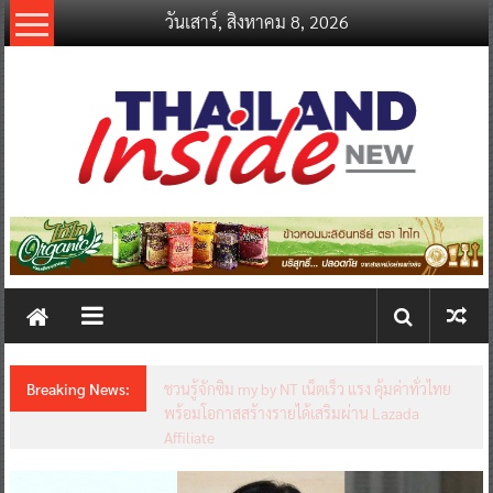
Skip
วันเสาร์, สิงหาคม 8, 2026
to
content
thailandinsidenew.com
Thailand
Inside
New
Breaking News:
ชวนรู้จักซิม my by NT เน็ตเร็ว แรง คุ้มค่าทั่วไทย
พร้อมโอกาสสร้างรายได้เสริมผ่าน Lazada
Affiliate