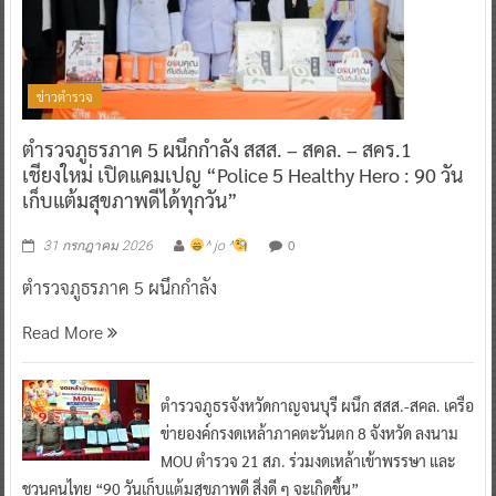
ข่าวตำรวจ
ตำรวจภูธรภาค 5 ผนึกกำลัง สสส. – สคล. – สคร.1
เชียงใหม่ เปิดแคมเปญ “Police 5 Healthy Hero : 90 วัน
เก็บแต้มสุขภาพดีได้ทุกวัน”
0
31 กรกฎาคม 2026
^ jo ^
ตำรวจภูธรภาค 5 ผนึกกำลัง
Read More
ตำรวจภูธรจังหวัดกาญจนบุรี ผนึก สสส.-สคล. เครือ
ข่ายองค์กรงดเหล้าภาคตะวันตก 8 จังหวัด ลงนาม
MOU ตำรวจ 21 สภ. ร่วมงดเหล้าเข้าพรรษา และ
ชวนคนไทย “90 วันเก็บแต้มสุขภาพดี สิ่งดี ๆ จะเกิดขึ้น”