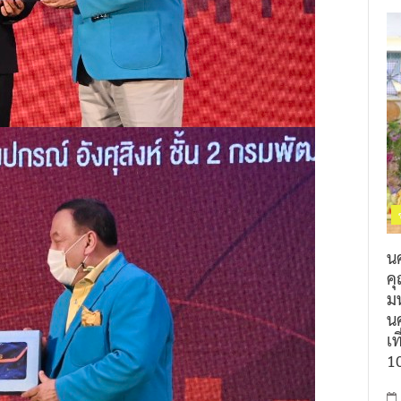
น
ค
ม
นค
เท
1