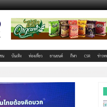
วชน
บันเทิง
ท่องเที่ยว
ยานยนต์
กีฬา
CSR
ข่าวท
็ว แรง คุ้มค่าทั่วไทยพร้อมโอกาสสร้างรายได้เสริมผ่าน Lazada Affiliate