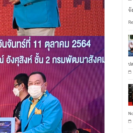
จั
R
ปล
No