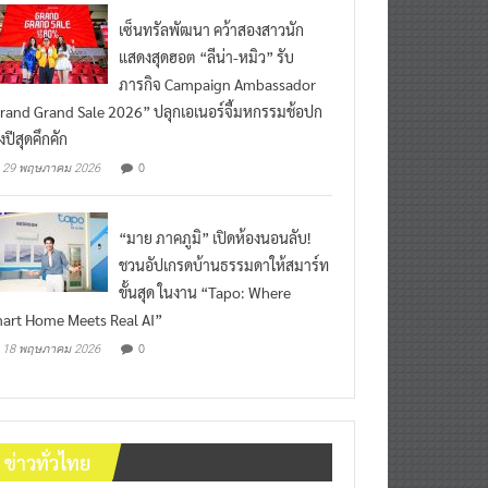
เซ็นทรัลพัฒนา คว้าสองสาวนัก
แสดงสุดฮอต “ลีน่า-หมิว” รับ
ภารกิจ Campaign Ambassador
rand Grand Sale 2026” ปลุกเอเนอร์จี้มหกรรมช้อปก
งปีสุดคึกคัก
0
29 พฤษภาคม 2026
“มาย ภาคภูมิ” เปิดห้องนอนลับ!
ชวนอัปเกรดบ้านธรรมดาให้สมาร์ท
ขั้นสุด ในงาน “Tapo: Where
art Home Meets Real AI”
0
18 พฤษภาคม 2026
ข่าวทั่วไทย