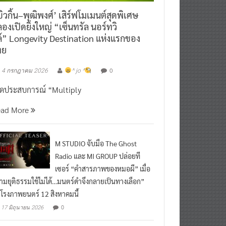
ิวกิ้น–พุฒิพงศ์’ เสิร์ฟโมเมนต์สุดพิเศษ
องเปิดยิ่งใหญ่ “เซ็นทรัล นอร์ทวิ
์” Longevity Destination แห่งแรกของ
ทย
0
4 กรกฎาคม 2026
^ jo ^
ิดประสบการณ์ “Multiply
ead More
M STUDIO จับมือ The Ghost
Radio และ MI GROUP ปล่อยที
เซอร์ “คำสารภาพของหมอผี” เมื่อ
ามยุติธรรมใช้ไม่ได้…มนตร์ดำจึงกลายเป็นทางเลือก”
กโรงภาพยนตร์ 12 สิงหาคมนี้
0
17 มิถุนายน 2026