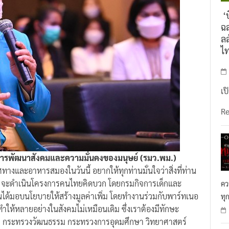
‘บ
ฉล
ลล
ไ
เป
R
งการพัฒนาสังคมและความมั่นคงของมนุษย์ (รมว.พม.)
ทางและอาหารสมองในวันนี้ อยากให้ทุกท่านมั่นใจว่าสิ่งที่ท่าน
.
จะดำเนินโครงการคนไทยคิดบวก โดยกรมกิจการเด็กและ
คว
ด้มอบนโยบายให้สร้างมูลค่าเพิ่ม โดยทำงานร่วมกับพาร์ทเนอ
ทุ
ทำให้หลายอย่างในสังคมไม่เหมือนเดิม ซึ่งเราต้องมีทักษะ
การ กระทรวงวัฒนธรรม กระทรวงการอุดมศึกษา วิทยาศาสตร์