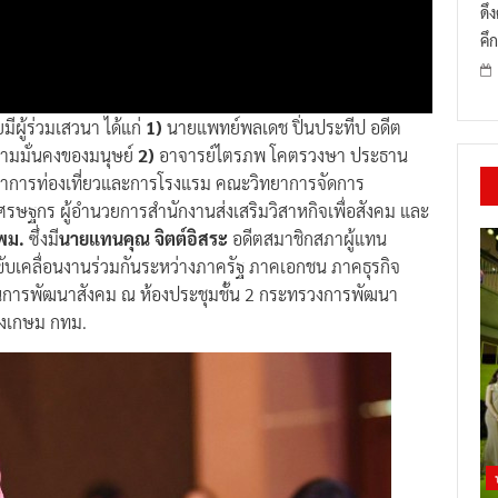
ดึ
คึก
มีผู้ร่วมเสวนา ได้แก่
1)
นายแพทย์พลเดช ปิ่นประทีป อดีต
ามมั่นคงของมนุษย์
2)
อาจารย์ไตรภพ โคตรวงษา ประธาน
ชาการท่องเที่ยวและการโรงแรม คณะวิทยาการจัดการ
รษฐกร ผู้อำนวยการสำนักงานส่งเสริมวิสาหกิจเพื่อสังคม และ
พม.
ซึ่งมี
นายแทนคุณ จิตต์อิสระ
อดีตสมาชิกสภาผู้แทน
ับเคลื่อนงานร่วมกันระหว่างภาครัฐ ภาคเอกชน ภาคธุรกิจ
ในการพัฒนาสังคม ณ ห้องประชุมชั้น 2 กระทรวงการพัฒนา
ุงเกษม กทม.