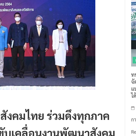
ท
จ
แน
ไ
ังคมไทย ร่วมดึงทุกภาค
กา
 ขับเคลื่อนงานพัฒนาสังคม
R