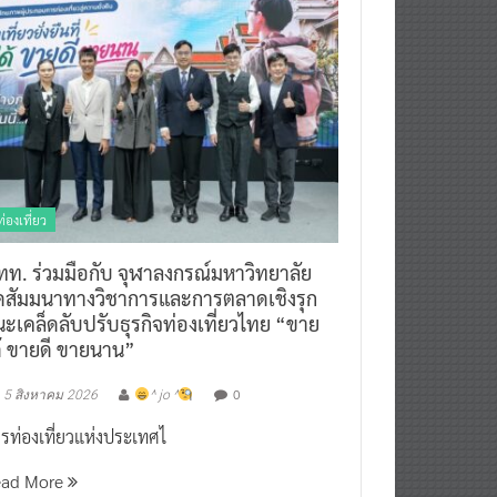
ท่องเที่ยว
ทท. ร่วมมือกับ จุฬาลงกรณ์มหาวิทยาลัย
ัดสัมมนาทางวิชาการและการตลาดเชิงรุก
ะเคล็ดลับปรับธุรกิจท่องเที่ยวไทย “ขาย
ด้ ขายดี ขายนาน”
0
5 สิงหาคม 2026
^ jo ^
รท่องเที่ยวแห่งประเทศไ
ead More