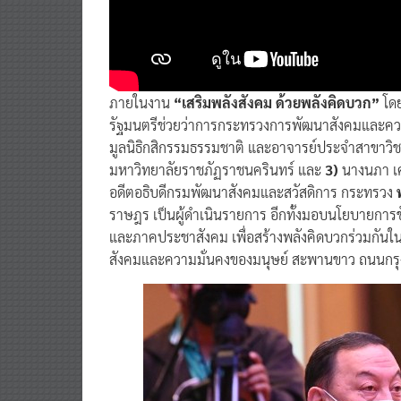
ภายในงาน
“เสริมพลังสังคม ด้วยพลังคิดบวก”
โดย
รัฐมนตรีช่วยว่าการกระทรวงการพัฒนาสังคมและคว
มูลนิธิกสิกรรมธรรมชาติ และอาจารย์ประจำสาขาวิ
มหาวิทยาลัยราชภัฏราชนครินทร์ และ
3)
นางนภา เศ
อดีตอธิบดีกรมพัฒนาสังคมและสวัสดิการ กระทรวง
ราษฎร เป็นผู้ดำเนินรายการ อีกทั้งมอบนโยบายการข
และภาคประชาสังคม เพื่อสร้างพลังคิดบวกร่วมกัน
สังคมและความมั่นคงของมนุษย์ สะพานขาว ถนนกร