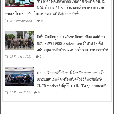
ข่ายองค์กรงดเหล้าภาคตะวันตก 8 จังหวัด ลงนาม
MOU ตำรวจ 21 สภ. ร่วมงดเหล้าเข้าพรรษา และ
ชวนคนไทย “90 วันเก็บแต้มสุขภาพดี สิ่งดี ๆ จะเกิดขึ้น”
0
10 กรกฎาคม 2026
บีเอ็มดับเบิลยู มอเตอร์ราด มิลเลนเนียม ออโต้ ส่ง
มอบ BMW F900GS Adventure จำนวน 15 คัน
สนับสนุนภารกิจตำรวจจราจรโครงการพระราชดำริ
0
13 มิถุนายน 2026
ป.ป.ส. คิกออฟบิ๊กอีเวนต์ ดึงพลังมวลชนร่วมแจ้ง
เบาะแสยาเสพติด พร้อมเปิดตัวซีรีส์ฟอร์มยักษ์
ONCB Mission “ปฏิบัติการ IN SEA บุกเกาะนรก”
0
21 มีนาคม 2026