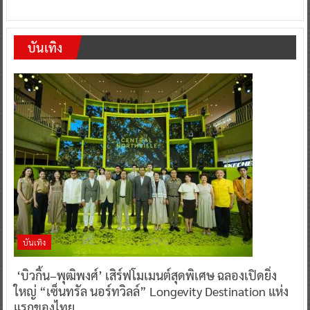
บันเทิง
บันเทิง
‘บิวกิ้น–พุฒิพงศ์’ เสิร์ฟโมเมนต์สุดพิเศษ ฉลองเปิดยิ่ง
ใหญ่ “เซ็นทรัล นอร์ทวิลล์” Longevity Destination แห่ง
แรกของไทย