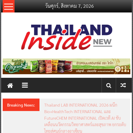
Skip
วันศุกร์, สิงหาคม 7, 2026
to
content
thailandinsidenew.com
Thailand
Inside
New
Breaking News:
Thailand LAB INTERNATIONAL 2026 ผนึก
Bio+HealthTech INTERNATIONAL และ
FutureCHEM INTERNATIONAL เปิดเวที AI ขับ
เคลื่อนนวัตกรรมวิทยาศาสตร์และสุขภาพ ยกระดับ
ไทยสู่ศูนย์กลางอาเซียน