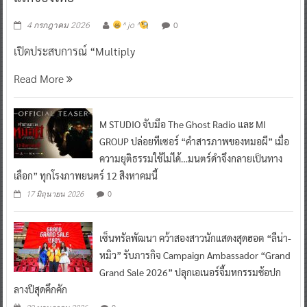
0
4 กรกฎาคม 2026
^ jo ^
เปิดประสบการณ์ “Multiply
Read More
M STUDIO จับมือ The Ghost Radio และ MI
GROUP ปล่อยทีเซอร์ “คำสารภาพของหมอผี” เมื่อ
ความยุติธรรมใช้ไม่ได้…มนตร์ดำจึงกลายเป็นทาง
เลือก” ทุกโรงภาพยนตร์ 12 สิงหาคมนี้
0
17 มิถุนายน 2026
เซ็นทรัลพัฒนา คว้าสองสาวนักแสดงสุดฮอต “ลีน่า-
หมิว” รับภารกิจ Campaign Ambassador “Grand
Grand Sale 2026” ปลุกเอเนอร์จี้มหกรรมช้อปก
ลางปีสุดคึกคัก