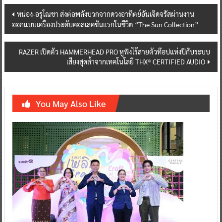
Post
หน่อง-อรุโณชา ส่งต่อพลังบวกจากดวงอาทิตย์อันเจิดจรัสผ่านงาน
ออกแบบเครื่องประดับคอลเลคชันแรกในชีวิต “The Sun Collection”
navigation
RAZER เปิดตัว HAMMERHEAD PRO หูฟังไร้สายตัวท๊อปแห่งปีกับระบบ
เสียงสุดล้ำจากเทคโนโลยี THX® CERTIFIED AUDIO
You May Also Like