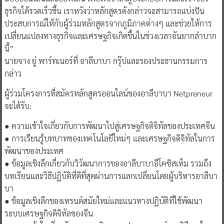
ธุรกิจได้รวดเร็วขึ้น เราหวังว่าหลักสูตรดังกล่าวจะสามารถแบ่งปัน
ประสบการณ์ให้กับผู้ร่วมหลักสูตรจากภูมิภาคต่างๆ และช่วยให้การ
เปลี่ยนแปลงทางธุรกิจและเศรษฐกิจเกิดขึ้นในช่วงเวลาอันยากลำบาก
นี้”
นายจาง ยู่ พาร์ทเนอร์ที่ อาลีบาบา กรุ๊ปและรองประธานกรรมการ
กล่าว
ผู้ร่วมโครงการที่สมัครหลักสูตรออนไลน์ของอาลีบาบา Netpreneur
จะได้รับ:
● ความเข้าใจเกี่ยวกับการพัฒนาไปสู่เศรษฐกิจดิจิทัลของประเทศจีน
● การเรียนรู้บทบาทของเทคโนโลยีใหม่ๆ และเศรษฐกิจดิจิทัลในการ
พัฒนาของประเทศ
● ข้อมูลเชิงลึกเกี่ยวกับวิวัฒนาการของอาลีบาบาอีโคซิสเท็ม รวมถึง
บทเรียนและวิธีปฏิบัติที่ดีที่สุดผ่านการแลกเปลี่ยนโดยผู้บริหารอาลีบา
บา
● ข้อมูลเชิงลึกของเทรนด์สมัยใหม่และแนวทางปฏิบัติที่ใช้พัฒนา
ระบบเศรษฐกิจดิจิทัลของจีน