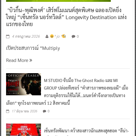
‘บิวกิ้น–พุฒิพงศ์’ เสิร์ฟโมเมนต์สุดพิเศษ ฉลองเปิดยิ่ง
ใหญ่ “เซ็นทรัล นอร์ทวิลล์” Longevity Destination แห่ง
แรกของไทย
0
4 กรกฎาคม 2026
^ jo ^
เปิดประสบการณ์ “Multiply
Read More
M STUDIO จับมือ The Ghost Radio และ MI
GROUP ปล่อยทีเซอร์ “คำสารภาพของหมอผี” เมื่อ
ความยุติธรรมใช้ไม่ได้…มนตร์ดำจึงกลายเป็นทาง
เลือก” ทุกโรงภาพยนตร์ 12 สิงหาคมนี้
0
17 มิถุนายน 2026
เซ็นทรัลพัฒนา คว้าสองสาวนักแสดงสุดฮอต “ลีน่า-