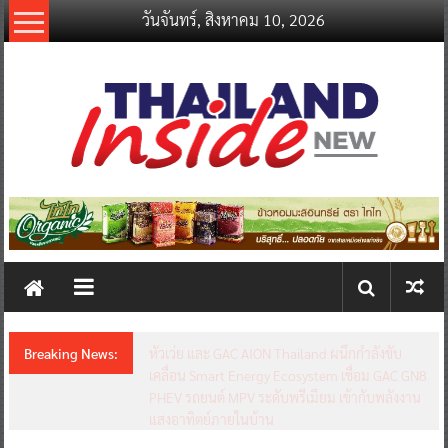
Skip
วันจันทร์, สิงหาคม 10, 2026
to
content
thailandinsidenew.com
Thailand
Inside
New
Breaking News:
หัวเว่ย และ GAC AION Thailand ผนึกกำลังขับ
เคลื่อน Smart Energy Ecosystem เชื่อม GAC GN8
PHEV รถยนต์ MPV ระดับพรีเมียม เข้ากับพลังงาน
แสงอาทิตย์ภายในบ้าน