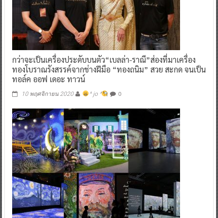
กว่าจะเป็นเครื่องประดับบนตัว“เบลล่า-ราณี”ส่องที่มาเครื่อง
ทองโบราณรังสรรค์จากช่างฝีมือ “ทองถนิม” สวย สะกด จนเป็น
ทอล์ค ออฟ เดอะ ทาวน์
0
10 พฤศจิกายน 2020
^ jo ^