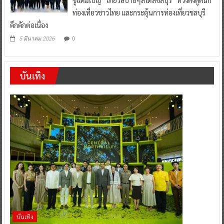
ชูแคมเปญ “เที่ยวสบายๆสไตล์ชลบุรี” หวังดึงดูดนัก
ท่องเที่ยวชาวไทย และกระตุ้นการท่องเที่ยวชลบุรี
คึกคักต่อเนื่อง
0
5 มีนาคม 2026
บันเทิง
บันเทิง