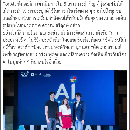
For All ซึ่ง จะมีการดำเนินการใน 5 โครงการสำคัญ ที่มุ่งส่งเสริมให้
เกิดการนำ AI มาประยุกต์ใช้ในสาขาวิชาชีพต่าง ๆ รวมไปถึงชุมชน
และสังคม เป็นการเตรียมกำลังคนให้พร้อมรับกับยุคของ AI อย่างเต็ม
รูปแบบในอนาคต” ศ.ดร.นพ.สิริฤกษ์ กล่าว
อย่างไรก็ดี ภายในงานแถลงข่าว ยังมีการจัดเสวนาในหัวข้อ “การ
ประยุกต์ใช้ AI ในชีวิตประจำวัน” โดยแขกรับเชิญพิเศษ “ซี-ฉัตรปวีณ์
ตรีชัชวาลวงศ์” “ป้อม-ภาวุธ พงษ์วิทยภานุ” และ “คัตโตะ-อารมณ์
โพธิ์หาญรัตนกุล” มาร่วมพูดคุยแลกเปลี่ยนความคิดเห็นเกี่ยวกับเรื่อง
AI ในมุมต่าง ๆ ที่น่าสนใจอีกด้วย