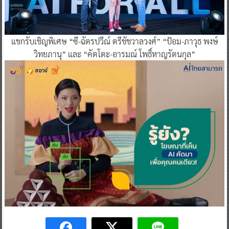
แขกรับเชิญพิเศษ “ซี-ฉัตรปวีณ์ ตรีชัชวาลวงศ์” “ป้อม-ภาวุธ พงษ์
วิทยภานุ” และ “คัตโตะ-อารมณ์ โพธิ์หาญรัตนกุล”