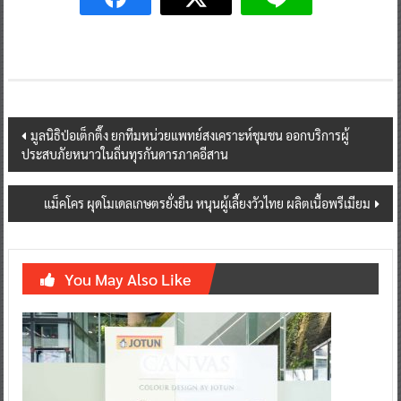
Post
มูลนิธิป่อเต็กตึ๊ง ยกทีมหน่วยแพทย์สงเคราะห์ชุมชน ออกบริการผู้
ประสบภัยหนาวในถิ่นทุรกันดารภาคอีสาน
navigation
แม็คโคร ผุดโมเดลเกษตรยั่งยืน หนุนผู้เลี้ยงวัวไทย ผลิตเนื้อพรีเมียม
You May Also Like