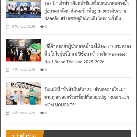
167 ปี “เจ้าท่า”เดินหน้าขับเคลื่อนคมนาคมทางน้ำ
สู่อนาคต พัฒนาโครงสร้างพื้นฐาน ยกระดับความ
ปลอดภัย สร้างเศรษฐกิจไทยเติบโตอย่างยั่งยืน
0
5 สิงหาคม 2026
“ดีโด้” ตอกย้ำผู้นำตลาดน้ำผลไม้ Non 100% ครอง
ที่ 1 ในใจผู้บริโภค 8 ปีซ้อน คว้ารางวัล Marketeer
No.1 Brand Thailand 2025-2026
0
4 สิงหาคม 2026
วันแม่ปีนี้ “ห้างโรบินสัน” ส่ง “ส่วนลดตามใจแม่”
ชวนทุกครอบครัวมาช้อปกับแคมเปญ “ROBINSON
MOM MOMENTS”
0
4 สิงหาคม 2026
ข่าวตำรวจ