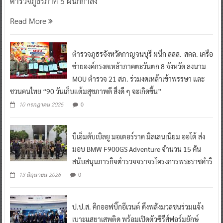
ตำรวจภูธรภาค 5 ผนึกกำลัง
Read More
ตำรวจภูธรจังหวัดกาญจนบุรี ผนึก สสส.-สคล. เครือ
ข่ายองค์กรงดเหล้าภาคตะวันตก 8 จังหวัด ลงนาม
MOU ตำรวจ 21 สภ. ร่วมงดเหล้าเข้าพรรษา และ
ชวนคนไทย “90 วันเก็บแต้มสุขภาพดี สิ่งดี ๆ จะเกิดขึ้น”
0
10 กรกฎาคม 2026
บีเอ็มดับเบิลยู มอเตอร์ราด มิลเลนเนียม ออโต้ ส่ง
มอบ BMW F900GS Adventure จำนวน 15 คัน
สนับสนุนภารกิจตำรวจจราจรโครงการพระราชดำริ
0
13 มิถุนายน 2026
ป.ป.ส. คิกออฟบิ๊กอีเวนต์ ดึงพลังมวลชนร่วมแจ้ง
เบาะแสยาเสพติด พร้อมเปิดตัวซีรีส์ฟอร์มยักษ์