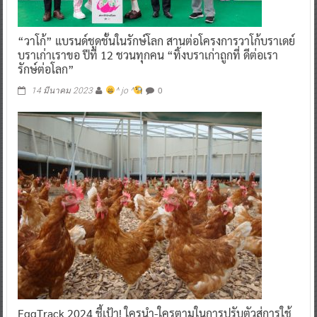
“วาโก้” แบรนด์ชุดชั้นในรักษ์โลก สานต่อโครงการวาโก้บราเดย์
บราเก่าเราขอ ปีที่ 12 ชวนทุกคน “ทิ้งบราเก่าถูกที่ ดีต่อเรา
รักษ์ต่อโลก”
0
14 มีนาคม 2023
^ jo ^
EggTrack 2024 ชี้เป้า! ใครนำ-ใครตามในการปรับตัวสู่การใช้
ไข่ไก่ปลอดกรง (Cage -Free Egg)ในไทย