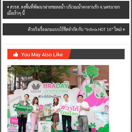
เมื่อเร็วๆ นี้
navigation
ตัวจริงเรื่องเกมแบบไร้ขีดจำกัด กับ “Infinix HOT 10” ใหม่!
You May Also Like