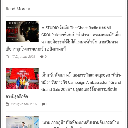
M STUDIO จับมือ The Ghost Radio และ MI
GROUP ปล่อยทีเซอร์ “คำสารภาพของหมอผี” เมื่อ
ความยุติธรรมใช้ไม่ได้…มนตร์ดำจึงกลายเป็นทาง
เลือก” ทุกโรงภาพยนตร์ 12 สิงหาคมนี้
0
17 มิถุนายน 2026
เซ็นทรัลพัฒนา คว้าสองสาวนักแสดงสุดฮอต “ลีน่า-
หมิว” รับภารกิจ Campaign Ambassador “Grand
Grand Sale 2026” ปลุกเอเนอร์จี้มหกรรมช้อปก
ลางปีสุดคึกคัก
0
29 พฤษภาคม 2026
“มาย ภาคภูมิ” เปิดห้องนอนลับ! ชวนอัปเกรดบ้าน
ธรรมดาให้สมาร์ทขั้นสุด ในงาน “Tapo: Where
Smart Home Meets Real AI”