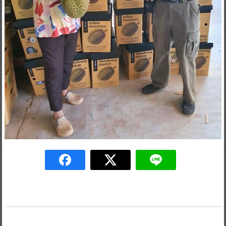
Post
สวรส. ลงพื้นที่พัฒนาฝายชะลอน้ำ บริเวณน้ำตกลานรัก จ.นครนายก