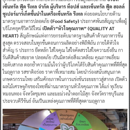
ซูเปอร์มาร์เก็ตชั้นนำในเครือเซ็นทรัล รีเทล
ต่อยอดนโยบายด้าน
มาตรฐานอาหารปลอดภัย
(Food Safety)
ประกาศพันธสัญญาเพื่อผู้
บริโภคยุคชีวิตวิถีใหม่
เปิดตัว“หัวใจคุณภาพ” (QUALITY AT
HEART)
สัญลักษณ์แห่งการยกระดับมาตรฐานสินค้าด้านอาหารขั้น
สูงสุด ตรวจสอบในทุกขั้นตอนการผลิตอย่างพิถีพิถัน ภายใต้หัวใจ
สำคัญ 5 ประการ ยึดหลัก ใส่ใจคุณ ใส่ใจคัดสรรใส่ใจความยั่งยืน กา
รันตีสินค้าสะอาด ปลอดภัย เป็นมิตรต่อสิ่งแวดล้อม คุณภาพเยี่ยม
ระดับสากล ตอกย้ำความมั่นใจว่าผู้บริโภคได้รับสินค้าคุณภาพที่ดีที่สุด
ในฤดูกาล รสชาติอร่อย ราคาที่เหมาะสม โดยนำร่องสนับสนุนภาค
เกษตรกรรมไทย เสริมศักยภาพในการแข่งขันระยะยาวสู่สากล เปิดตัว
ผลไม้เศรษฐกิจของไทยที่ผ่านมาตรฐานหัวใจคุณภาพ ได้แก่ ทุเรียน
หมอนทอง จังหวัดชุมพร และมะม่วงน้ำดอกไม้สุก จังหวัดราชบุรีและ
ประจวบคีรีขันธ์ อันเป็นแหล่งคุณภาพที่ดีที่สุดตามฤดูกาล