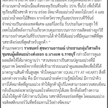
ทุเรียนที่มีรสชาติ หวาน อร่อย ถัดมาคือมะม่วงน้ำดอกไม้เบอร์ 4 และ
มะม่วงน้ำดอกไม้สีทอง จากจังหวัดราชบุรีและประจวบคีรีขันธ์
จำหน่ายเป็นกล่องเซตพิเศษ และกิโลกรัม รับประกันความสุก ใช้
เทคโนโลยีหลังการเก็บเกี่ยวควบคุมกระบวนการการผลิตอย่างถูกวิธี
สามารถกำหนดวันที่รับประทานได้ ทำให้ได้มะม่วงที่มีคุณภาพดีที่สุด
รสชาติอร่อยที่สุดสำหรับลูกค้า ”
ด้านเกษตรกร
ราเชนทร์ สุขหวานอารมณ์ ประธานกลุ่มวิสาหกิจ
ชุมชนผู้ผลิตมะม่วงส่งออก อ.บางแพ จ.ราชบุรี
กล่าวถึงการดูแล
ผลผลิตให้ได้มาตรฐานว่า “สวนของเราเป็นสวนปลูกมะม่วงที่มี
คุณภาพ โดยหลังจากท็อปส์เข้ามาช่วยแนะนำดูแลผลผลิตเพื่อให้ได้
มาตรฐานสินค้าขั้นสูงสุด ‘หัวใจคุณภาพ’ (QUALITY AT HEART) สิ่งที่
แตกต่างจากเดิม คือ มีการแนะนำองค์ความรู้สมัยใหม่ มีการนำคิว
อาร์โค้ดมาติดที่ลูกมะม่วง ทำให้ลูกค้าผู้บริโภคสามารถตรวจสอบย้อน
กลับถึงแหล่งเพาะปลูกและโรงคัดบรรจุได้เลย อีกทั้งยังสร้างความ
มั่นใจให้ลูกค้าได้ว่าทานวันไหน รสชาติถึงจะอร่อยที่สุด โดยผลมะม่วง
จะติดสติกเกอร์วันที่พร้อมทานไว้อย่างชัดเจน”