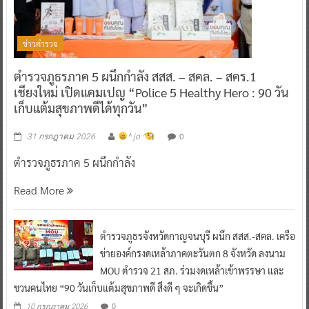
ข่าวตำรวจ
ตำรวจภูธรภาค 5 ผนึกกำลัง สสส. – สคล. – สคร.1
เชียงใหม่ เปิดแคมเปญ “Police 5 Healthy Hero : 90 วัน
เก็บแต้มสุขภาพดีได้ทุกวัน”
0
31 กรกฎาคม 2026
^ jo ^
ตำรวจภูธรภาค 5 ผนึกกำลัง
Read More
ตำรวจภูธรจังหวัดกาญจนบุรี ผนึก สสส.-สคล. เครือ
ข่ายองค์กรงดเหล้าภาคตะวันตก 8 จังหวัด ลงนาม
MOU ตำรวจ 21 สภ. ร่วมงดเหล้าเข้าพรรษา และ
ชวนคนไทย “90 วันเก็บแต้มสุขภาพดี สิ่งดี ๆ จะเกิดขึ้น”
0
10 กรกฎาคม 2026