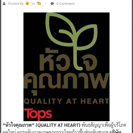
“หัวใจคุณภาพ” (QUALITY AT HEART)
พันธสัญญาเพื่อผู้บริโภค
ยุคใหม่ ยกระดับภาคเกษตรกรรมไทยก้าวขึ้นสู่ระดับสากล
บริษัท
เซ็นทรัล ฟู้ด รีเทล จำกัด ผู้บริหาร ท็อปส์ และเซ็นทรัล ฟู้ด ฮอลล์