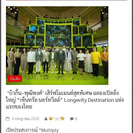
บันเทิง
‘บิวกิ้น–พุฒิพงศ์’ เสิร์ฟโมเมนต์สุดพิเศษ ฉลองเปิดยิ่ง
ใหญ่ “เซ็นทรัล นอร์ทวิลล์” Longevity Destination แห่ง
แรกของไทย
0
4 กรกฎาคม 2026
^ jo ^
เปิดประสบการณ์ “Multiply
Read More