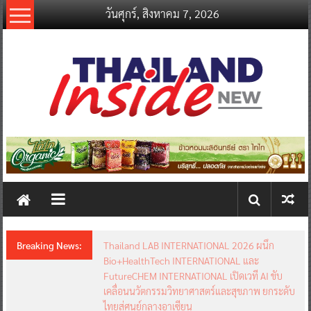
Skip
วันศุกร์, สิงหาคม 7, 2026
to
content
thailandinsidenew.com
Thailand
Inside
New
Breaking News:
อินฟอร์มา มาร์เก็ตส์ ผนึกเครือข่ายธุรกิจท่องเที่ยว-
บริการ จัด Food & Hospitality Thailand 2026
เชื่อม 4 งานใหญ่ สร้างโอกาสธุรกิจครบวงจร