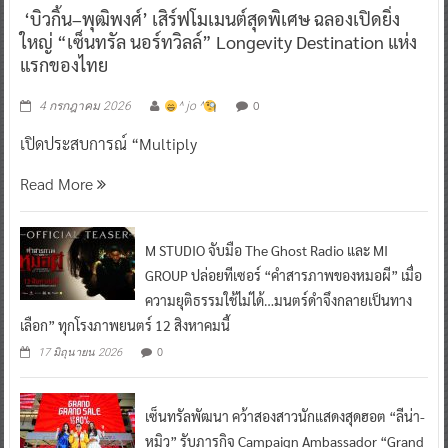
‘บิวกิ้น–พุฒิพงศ์’ เสิร์ฟโมเมนต์สุดพิเศษ ฉลองเปิดยิ่ง
ใหญ่ “เซ็นทรัล นอร์ทวิลล์” Longevity Destination แห่ง
แรกของไทย
0
4 กรกฎาคม 2026
^ jo ^
เปิดประสบการณ์ “Multiply
Read More
M STUDIO จับมือ The Ghost Radio และ MI
GROUP ปล่อยทีเซอร์ “คำสารภาพของหมอผี” เมื่อ
ความยุติธรรมใช้ไม่ได้…มนตร์ดำจึงกลายเป็นทาง
เลือก” ทุกโรงภาพยนตร์ 12 สิงหาคมนี้
0
17 มิถุนายน 2026
เซ็นทรัลพัฒนา คว้าสองสาวนักแสดงสุดฮอต “ลีน่า-
หมิว” รับภารกิจ Campaign Ambassador “Grand