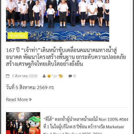
ข่าวทั่วไทย
167 ปี “เจ้าท่า”เดินหน้าขับเคลื่อนคมนาคมทางน้ำสู่
อนาคต พัฒนาโครงสร้างพื้นฐาน ยกระดับความปลอดภัย
สร้างเศรษฐกิจไทยเติบโตอย่างยั่งยืน
0
5 สิงหาคม 2026
^ jo ^
วันที่ 5 สิงหาคม 2569 กร
Read More
“ดีโด้” ตอกย้ำผู้นำตลาดน้ำผลไม้ Non 100% ครอง
ที่ 1 ในใจผู้บริโภค 8 ปีซ้อน คว้ารางวัล Marketeer