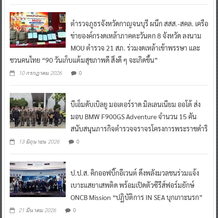
ตำรวจภูธรจังหวัดกาญจนบุรี ผนึก สสส.-สคล. เครือ
ข่ายองค์กรงดเหล้าภาคตะวันตก 8 จังหวัด ลงนาม
MOU ตำรวจ 21 สภ. ร่วมงดเหล้าเข้าพรรษา และ
ชวนคนไทย “90 วันเก็บแต้มสุขภาพดี สิ่งดี ๆ จะเกิดขึ้น”
0
10 กรกฎาคม 2026
บีเอ็มดับเบิลยู มอเตอร์ราด มิลเลนเนียม ออโต้ ส่ง
มอบ BMW F900GS Adventure จำนวน 15 คัน
สนับสนุนภารกิจตำรวจจราจรโครงการพระราชดำริ
0
13 มิถุนายน 2026
ป.ป.ส. คิกออฟบิ๊กอีเวนต์ ดึงพลังมวลชนร่วมแจ้ง
เบาะแสยาเสพติด พร้อมเปิดตัวซีรีส์ฟอร์มยักษ์
ONCB Mission “ปฏิบัติการ IN SEA บุกเกาะนรก”
0
21 มีนาคม 2026