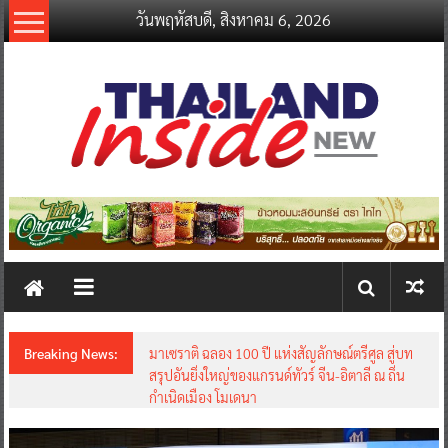
Skip
วันพฤหัสบดี, สิงหาคม 6, 2026
to
content
thailandinsidenew.com
Thailand
Inside
New
Breaking News:
มาเซราติ ฉลอง 100 ปี แห่งสัญลักษณ์ตรีศูล สู่บท
สรุปอันยิ่งใหญ่ของแกรนด์ทัวร์ จีน-อิตาลี ณ ถิ่น
กำเนิดเมือง โมเดนา