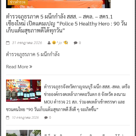
ข่าวตำรวจ
ตำรวจภูธรภาค 5 ผนึกกำลัง สสส. – สคล. – สคร.1
เชียงใหม่ เปิดแคมเปญ “Police 5 Healthy Hero : 90 วัน
เก็บแต้มสุขภาพดีได้ทุกวัน”
0
31 กรกฎาคม 2026
^ jo ^
ตำรวจภูธรภาค 5 ผนึกกำลัง
Read More
ตำรวจภูธรจังหวัดกาญจนบุรี ผนึก สสส.-สคล. เครือ
ข่ายองค์กรงดเหล้าภาคตะวันตก 8 จังหวัด ลงนาม
MOU ตำรวจ 21 สภ. ร่วมงดเหล้าเข้าพรรษา และ
ชวนคนไทย “90 วันเก็บแต้มสุขภาพดี สิ่งดี ๆ จะเกิดขึ้น”
0
10 กรกฎาคม 2026