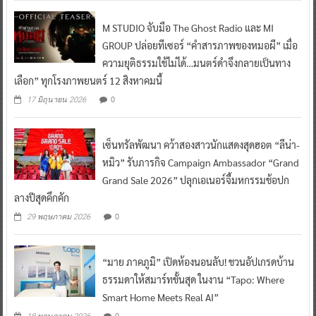
M STUDIO จับมือ The Ghost Radio และ MI
GROUP ปล่อยทีเซอร์ “คำสารภาพของหมอผี” เมื่อ
ความยุติธรรมใช้ไม่ได้…มนตร์ดำจึงกลายเป็นทาง
เลือก” ทุกโรงภาพยนตร์ 12 สิงหาคมนี้
0
17 มิถุนายน 2026
เซ็นทรัลพัฒนา คว้าสองสาวนักแสดงสุดฮอต “ลีน่า-
หมิว” รับภารกิจ Campaign Ambassador “Grand
Grand Sale 2026” ปลุกเอเนอร์จี้มหกรรมช้อปก
ลางปีสุดคึกคัก
0
29 พฤษภาคม 2026
“มาย ภาคภูมิ” เปิดห้องนอนลับ! ชวนอัปเกรดบ้าน
ธรรมดาให้สมาร์ทขั้นสุด ในงาน “Tapo: Where
Smart Home Meets Real AI”
0