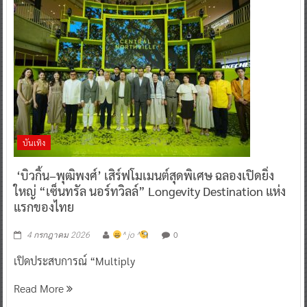
บันเทิง
‘บิวกิ้น–พุฒิพงศ์’ เสิร์ฟโมเมนต์สุดพิเศษ ฉลองเปิดยิ่ง
ใหญ่ “เซ็นทรัล นอร์ทวิลล์” Longevity Destination แห่ง
แรกของไทย
0
4 กรกฎาคม 2026
^ jo ^
เปิดประสบการณ์ “Multiply
Read More