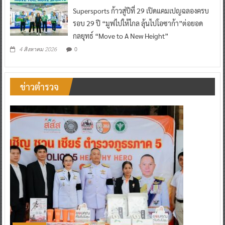
Supersports ก้าวสู่ปีที่ 29 เปิดแคมเปญฉลองครบ
รอบ 29 ปี “มูฟไปให้ไกล ลุ้นไปโอซาก้า”ต่อยอด
กลยุทธ์ “Move to A New Height”
0
4 สิงหาคม 2026
ข่าวตำรวจ