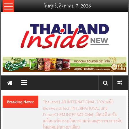
Skip
วันศุกร์, สิงหาคม 7, 2026
to
content
thailandinsidenew.com
Thailand
Inside
New
Breaking News:
Thailand LAB INTERNATIONAL 2026 ผนึก
Bio+HealthTech INTERNATIONAL และ
FutureCHEM INTERNATIONAL เปิดเวที AI ขับ
เคลื่อนนวัตกรรมวิทยาศาสตร์และสุขภาพ ยกระดับ
ไทยสู่ศูนย์กลางอาเซียน