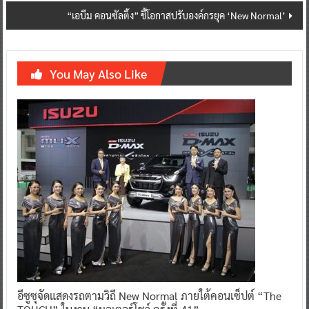
“เอบีม คอนซัลติ้ง” ชี้โอกาสปรับองค์กรยุค ‘New Normal’
You May Also Like
อีซูซุจัดแสดงรถตามวิถี New Normal ภายใต้คอนเซ็ปต์ “The