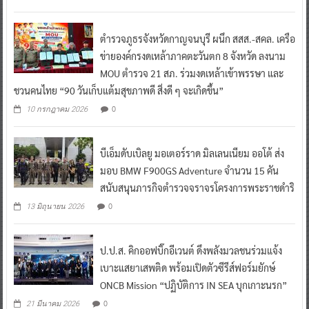
ตำรวจภูธรจังหวัดกาญจนบุรี ผนึก สสส.-สคล. เครือ
ข่ายองค์กรงดเหล้าภาคตะวันตก 8 จังหวัด ลงนาม
MOU ตำรวจ 21 สภ. ร่วมงดเหล้าเข้าพรรษา และ
ชวนคนไทย “90 วันเก็บแต้มสุขภาพดี สิ่งดี ๆ จะเกิดขึ้น”
0
10 กรกฎาคม 2026
บีเอ็มดับเบิลยู มอเตอร์ราด มิลเลนเนียม ออโต้ ส่ง
มอบ BMW F900GS Adventure จำนวน 15 คัน
สนับสนุนภารกิจตำรวจจราจรโครงการพระราชดำริ
0
13 มิถุนายน 2026
ป.ป.ส. คิกออฟบิ๊กอีเวนต์ ดึงพลังมวลชนร่วมแจ้ง
เบาะแสยาเสพติด พร้อมเปิดตัวซีรีส์ฟอร์มยักษ์
ONCB Mission “ปฏิบัติการ IN SEA บุกเกาะนรก”
0
21 มีนาคม 2026