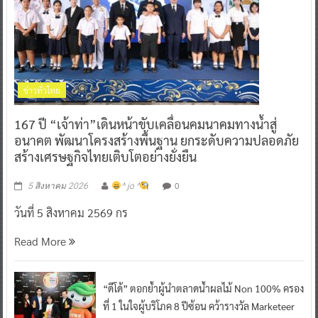
ข่าวทั่วไทย
167 ปี “เจ้าท่า”เดินหน้าขับเคลื่อนคมนาคมทางน้ำสู่
อนาคต พัฒนาโครงสร้างพื้นฐาน ยกระดับความปลอดภัย
สร้างเศรษฐกิจไทยเติบโตอย่างยั่งยืน
0
5 สิงหาคม 2026
^ jo ^
วันที่ 5 สิงหาคม 2569 กร
Read More
“ดีโด้” ตอกย้ำผู้นำตลาดน้ำผลไม้ Non 100% ครอง
ที่ 1 ในใจผู้บริโภค 8 ปีซ้อน คว้ารางวัล Marketeer