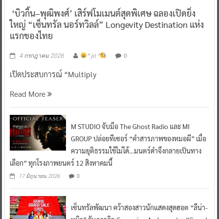
‘บิวกิ้น–พุฒิพงศ์’ เสิร์ฟโมเมนต์สุดพิเศษ ฉลองเปิดยิ่ง
ใหญ่ “เซ็นทรัล นอร์ทวิลล์” Longevity Destination แห่ง
แรกของไทย
0
4 กรกฎาคม 2026
^ jo ^
เปิดประสบการณ์ “Multiply
Read More
M STUDIO จับมือ The Ghost Radio และ MI
GROUP ปล่อยทีเซอร์ “คำสารภาพของหมอผี” เมื่อ
ความยุติธรรมใช้ไม่ได้…มนตร์ดำจึงกลายเป็นทาง
เลือก” ทุกโรงภาพยนตร์ 12 สิงหาคมนี้
0
17 มิถุนายน 2026
เซ็นทรัลพัฒนา คว้าสองสาวนักแสดงสุดฮอต “ลีน่า-