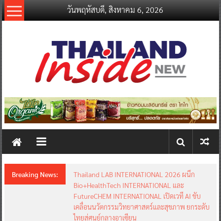
Skip
วันพฤหัสบดี, สิงหาคม 6, 2026
to
content
thailandinsidenew.com
Thailand
Inside
New
Breaking News:
Thailand LAB INTERNATIONAL 2026 ผนึก
Bio+HealthTech INTERNATIONAL และ
FutureCHEM INTERNATIONAL เปิดเวที AI ขับ
เคลื่อนนวัตกรรมวิทยาศาสตร์และสุขภาพ ยกระดับ
ไทยสู่ศูนย์กลางอาเซียน