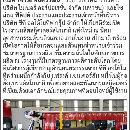
บริษัท ไมเนอร์ คอร์ปอเรชั่น จำกัด (มหาชน) และ
ไซ
ม่อน ฟิลิปส์
ประธานและประธานเจ้าหน้าที่บริหาร
บริษัท ซีที ออโต้โมทีฟ กรุ๊ป จำกัด ให้เกียรติร่วมเปิด
โรงงานผลิตสกู๊ตเตอร์สโกมาดิ แห่งใหม่ ณ นิคม
อุตสาหกรรมดับบลิวเอชเอ ภายในงาน สโกมาดิ พร้อม
เปิดโอกาสให้สื่อมวลชนและตัวแทนจำหน่ายเข้าร่วม
ชมมาตรฐานการผลิต เพิ่มความมั่นใจในศักยภาพการ
ผลิต ณ โรงงานที่มีมาตรฐานการผลิตระดับโลก โดย
ทีมวิศวกรผู้เชี่ยวชาญด้านยนตรกรรมจาก ซีที ออโต้โม
ทีฟร่วมผนึกกำลังกับ แฟรงค์ แซนเดอร์สัน หนึ่งในผู้ก่อ
ตั้งแบรนด์สโกมาดิ เพื่อต่อยอดและพัฒนารถสกู๊ตเตอร์
ที่เปี่ยมด้วยเอกลักษณ์และคุณภาพที่ตอบโจทย์ผู้ใช้งาน