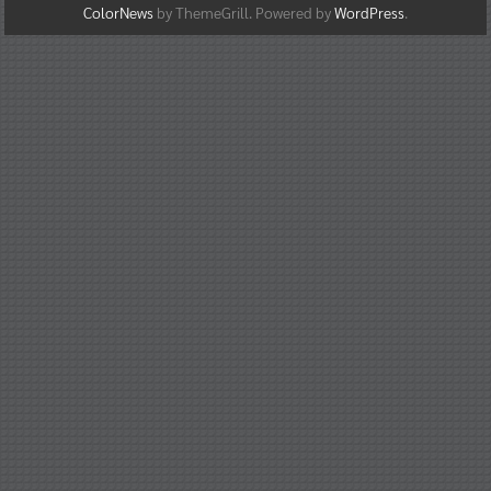
ColorNews
by ThemeGrill. Powered by
WordPress
.