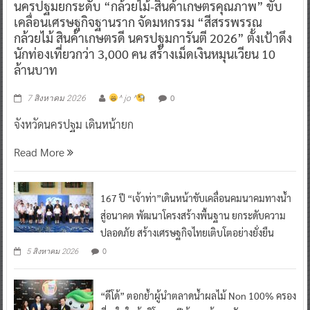
นครปฐมยกระดับ “กล้วยไม้-สินค้าเกษตรคุณภาพ” ขับ
เคลื่อนเศรษฐกิจฐานราก จัดมหกรรม “สีสรรพรรณ
กล้วยไม้ สินค้าเกษตรดี นครปฐมการันตี 2026” ตั้งเป้าดึง
นักท่องเที่ยวกว่า 3,000 คน สร้างเม็ดเงินหมุนเวียน 10
ล้านบาท
0
7 สิงหาคม 2026
^ jo ^
จังหวัดนครปฐม เดินหน้ายก
Read More
167 ปี “เจ้าท่า”เดินหน้าขับเคลื่อนคมนาคมทางน้ำ
สู่อนาคต พัฒนาโครงสร้างพื้นฐาน ยกระดับความ
ปลอดภัย สร้างเศรษฐกิจไทยเติบโตอย่างยั่งยืน
0
5 สิงหาคม 2026
“ดีโด้” ตอกย้ำผู้นำตลาดน้ำผลไม้ Non 100% ครอง