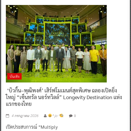
บันเทิง
‘บิวกิ้น–พุฒิพงศ์’ เสิร์ฟโมเมนต์สุดพิเศษ ฉลองเปิดยิ่ง
ใหญ่ “เซ็นทรัล นอร์ทวิลล์” Longevity Destination แห่ง
แรกของไทย
0
4 กรกฎาคม 2026
^ jo ^
เปิดประสบการณ์ “Multiply