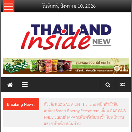
Skip
วันจันทร์, สิงหาคม 10, 2026
to
content
thailandinsidenew.com
Thailand
Inside
New
Breaking News:
หัวเว่ย และ GAC AION Thailand ผนึกกำลังขับ
เคลื่อน Smart Energy Ecosystem เชื่อม GAC GN8
PHEV รถยนต์ MPV ระดับพรีเมียม เข้ากับพลังงาน
แสงอาทิตย์ภายในบ้าน