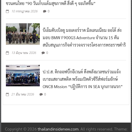
ชวนคนไทย “90 วันเก็บแต้มสุขภาพดี สิ่งดี ๆ จะเกิดขึ้น”
0
10 กรกฎาคม 2026
บีเอ็มดับเบิลยู มอเตอร์ราด มิลเลนเนียม ออโต้ ส่ง
มอบ BMW F900GS Adventure จำนวน 15 คัน
สนับสนุนภารกิจตำรวจจราจรโครงการพระราชดำริ
0
13 มิถุนายน 2026
ป.ป.ส. คิกออฟบิ๊กอีเวนต์ ดึงพลังมวลชนร่วมแจ้ง
เบาะแสยาเสพติด พร้อมเปิดตัวซีรีส์ฟอร์มยักษ์
ONCB Mission “ปฏิบัติการ IN SEA บุกเกาะนรก”
0
21 มีนาคม 2026
Copyright © 2026
thailandinsidenew.com
. All rights reserved. Theme: