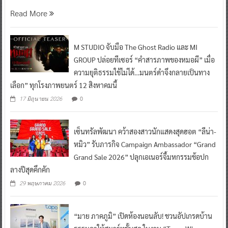
Read More
M STUDIO จับมือ The Ghost Radio และ MI
GROUP ปล่อยทีเซอร์ “คำสารภาพของหมอผี” เมื่อ
ความยุติธรรมใช้ไม่ได้…มนตร์ดำจึงกลายเป็นทาง
เลือก” ทุกโรงภาพยนตร์ 12 สิงหาคมนี้
0
17 มิถุนายน 2026
เซ็นทรัลพัฒนา คว้าสองสาวนักแสดงสุดฮอต “ลีน่า-
หมิว” รับภารกิจ Campaign Ambassador “Grand
Grand Sale 2026” ปลุกเอเนอร์จี้มหกรรมช้อปก
ลางปีสุดคึกคัก
0
29 พฤษภาคม 2026
“มาย ภาคภูมิ” เปิดห้องนอนลับ! ชวนอัปเกรดบ้าน